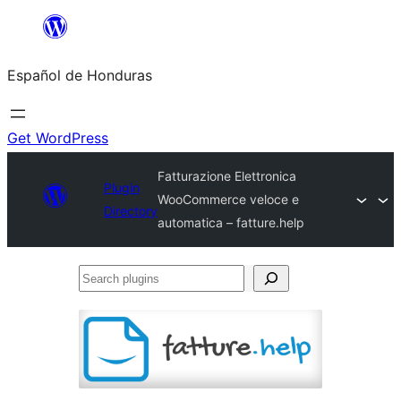
Skip
to
Español de Honduras
content
Get WordPress
Fatturazione Elettronica
Plugin
WooCommerce veloce e
Directory
automatica – fatture.help
Search
plugins