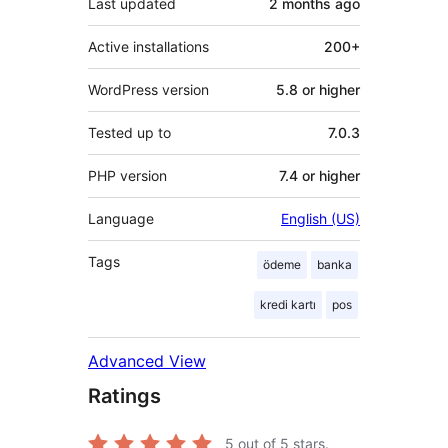
Last updated
2 months
ago
Active installations
200+
WordPress version
5.8 or higher
Tested up to
7.0.3
PHP version
7.4 or higher
Language
English (US)
Tags
ödeme
banka
kredi kartı
pos
Advanced View
Ratings
5
out of 5 stars.