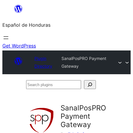
Skip
to
Español de Honduras
content
Get WordPress
Plugin
SanalPosPRO Payment
Directory
Gateway
Search
plugins
SanalPosPRO
Payment
Gateway