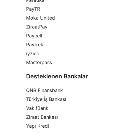
Paratika
PayTR
Moka United
ZiraatPay
Paycell
Paytrek
iyzico
Masterpass
Desteklenen Bankalar
QNB Finansbank
Türkiye İş Bankası
VakıfBank
Ziraat Bankası
Yapı Kredi