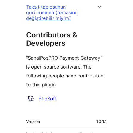
Taksit tablosunun
görünümünü (temasını)
değiştirebilir miyim?
Contributors &
Developers
“SanalPosPRO Payment Gateway”
is open source software. The
following people have contributed
to this plugin.
Contributors
EticSoft
Meta
Version
10.1.1