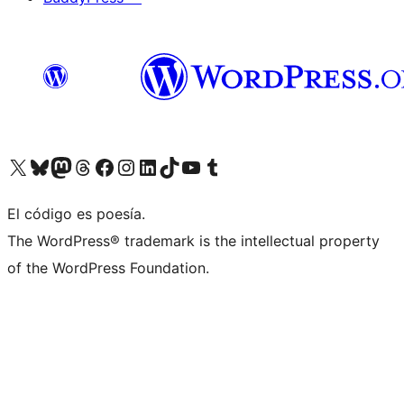
Visit our X (formerly Twitter) account
Visit our Bluesky account
Visit our Mastodon account
Visit our Threads account
Visit our Facebook page
Visit our Instagram account
Visit our LinkedIn account
Visit our TikTok account
Visit our YouTube channel
Visit our Tumblr account
El código es poesía.
The WordPress® trademark is the intellectual property
of the WordPress Foundation.