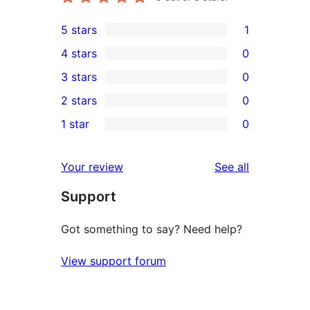
5 stars
1
1
4 stars
0
5-
0
3 stars
0
star
4-
0
2 stars
0
review
star
3-
0
1 star
0
reviews
star
2-
0
reviews
star
1-
reviews
Your review
See all
reviews
star
Support
reviews
Got something to say? Need help?
View support forum