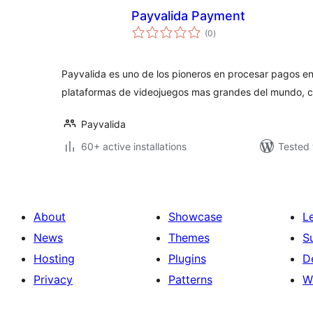
Payvalida Payment
total
(0
)
ratings
Payvalida es uno de los pioneros en procesar pagos en
plataformas de videojuegos mas grandes del mundo, 
Payvalida
60+ active installations
Tested 
About
Showcase
L
News
Themes
S
Hosting
Plugins
D
Privacy
Patterns
W