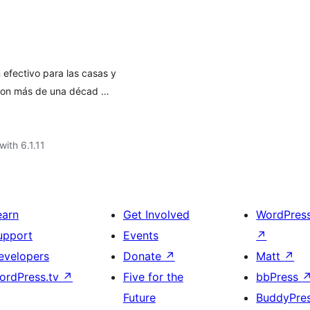
 efectivo para las casas y
con más de una décad …
with 6.1.11
earn
Get Involved
WordPres
upport
Events
↗
evelopers
Donate
↗
Matt
↗
ordPress.tv
↗
Five for the
bbPress
Future
BuddyPre