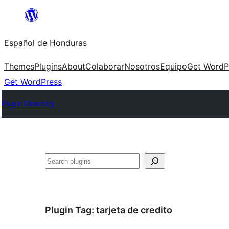
Skip
to
Español de Honduras
content
Themes
Plugins
About
Colaborar
Nosotros
Equipo
Get WordP
Get WordPress
Plugin Directory
Search
Plugin Tag:
tarjeta de credito